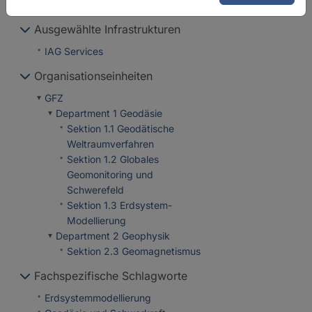
Repositorien
Ausgewählte Infrastrukturen
IAG Services
Organisationseinheiten
GFZ
Department 1 Geodäsie
Sektion 1.1 Geodätische
Weltraumverfahren
Sektion 1.2 Globales
Geomonitoring und
Schwerefeld
Sektion 1.3 Erdsystem-
Modellierung
Department 2 Geophysik
Sektion 2.3 Geomagnetismus
Fachspezifische Schlagworte
Erdsystemmodellierung