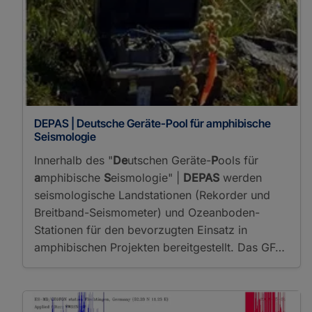
DEPAS | Deutsche Geräte-Pool für amphibische
Seismologie
Innerhalb des "
De
utschen Geräte-
P
ools für
a
mphibische
S
eismologie" |
DEPAS
werden
seismologische Landstationen (Rekorder und
Breitband-Seismometer) und Ozeanboden-
Stationen für den bevorzugten Einsatz in
amphibischen Projekten bereitgestellt. Das GF…