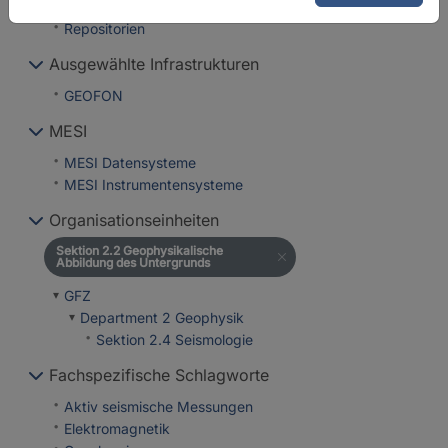
Regionale Observatorien
Repositorien
Ausgewählte Infrastrukturen
GEOFON
MESI
MESI Datensysteme
MESI Instrumentensysteme
Organisationseinheiten
Sektion 2.2 Geophysikalische
Abbildung des Untergrunds
GFZ
Department 2 Geophysik
Sektion 2.4 Seismologie
Fachspezifische Schlagworte
Aktiv seismische Messungen
Elektromagnetik