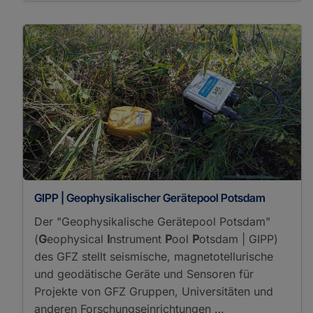
GIPP | Geophysikalischer Gerätepool Potsdam
Der "Geophysikalische Gerätepool Potsdam"
(
G
eophysical
I
nstrument
P
ool
P
otsdam | GIPP)
des GFZ stellt seismische, magnetotellurische
und geodätische Geräte und Sensoren für
Projekte von GFZ Gruppen, Universitäten und
anderen Forschungseinrichtungen …