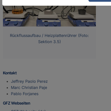
Rückflussaufbau / Heizplattenrührer (Foto:
Sektion 3.5)
Kontakt
Jeffrey Paolo Perez
Marc Christian Paje
Pablo Forjanes
GFZ Webseiten