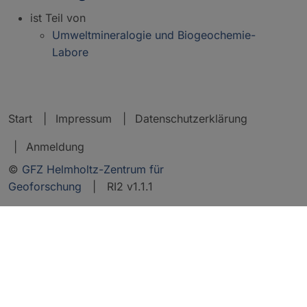
ist Teil von
Umweltmineralogie und Biogeochemie-
Labore
Start
Impressum
Datenschutzerklärung
Anmeldung
©
GFZ Helmholtz-Zentrum für
Geoforschung
| RI2 v1.1.1