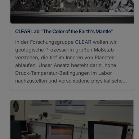
Spectrophotometry
Probes
Electron Microprobe
Analysis
Reactors
CLEAR Lab "The Color of the Earth's Mantle"
Hydrothermal Synthesis
In der Forschungsgruppe
CLEAR
wollen wir
Mineral Synthesis
geologische Prozesse im großen Maßstab
Sample Preparation
verstehen, die tief im Inneren von Planeten
Accelerated Solvent
ablaufen. Unser Ansatz besteht darin, hohe
Extraction
Acid Digestion
Druck-Temperatur-Bedingungen im Labor
Alkali-Fusion
nachzustellen und verschiedene physikalische…
Automated Solid Phase
Extraction
Coating
Crushing
Desulfurization
Drying
Electrophoresis
Evaporating