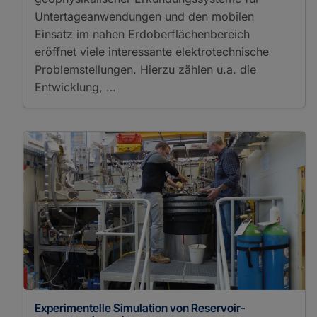
Mineral Characterization
Untertageanwendungen und den mobilen
Multi-Anvil Module
Einsatz im nahen Erdoberflächenbereich
Noble Gas Analysis
eröffnet viele interessante elektrotechnische
Omics
Problemstellungen. Hierzu zählen u.a. die
Particle Image Velocimetry
Entwicklung, …
Particle Search
Petrographic Microscope
Piston Cylinder Apparatus
Piston Cylinder Module
Radioisotope Tracer Study
Rock Preparation
Sediment Preparation
Sonic Velocity
Stereo Microscope
Thermophysical Properties
Tree-ring Measurement
UV Femtosecond Laser Ablation
³He and ²¹Ne Exposure Dating
δD
δ¹³C
Experimentelle Simulation von Reservoir-