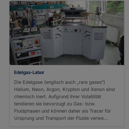
Cyclotron Resonance
Mass Spectrometry
Gas Chromatography
Flame Ionization
Detector Mass
Spectrometry
Gas Chromatography
Isotope Ratio Mass
Spectrometry
Gas Chromatography
Mass Spectrometry
Edelgas-Labor
Gas Chromatography
Time-of-Flight Mass
Die Edelgase (englisch auch „rare gases“)
Spectrometry
Helium, Neon, Argon, Krypton und Xenon sind
High Performance Liquid
chemisch inert. Aufgrund ihrer Volatilität
Chromatography Mass
tendieren sie bevorzugt zu Gas- bzw.
Spectrometry
High-Temperature
Fluidphasen und können daher als Tracer für
Pyrolysis Isotope Ratio
Ursprung und Transport der Fluide verwe…
Mass Spectrometry