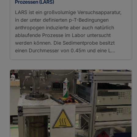
Prozessen (LARS)
δ¹⁵N
δ¹⁷O
LARS ist ein großvolumige Versuchsapparatur,
δ¹⁸O
in der unter definierten p-T-Bedingungen
Mineralogie
anthropogen induzierte aber auch natürlich
Mineralphysik
ablaufende Prozesse im Labor untersucht
Organische Geochemie
Paläogeowissenschaften
werden können. Die Sedimentprobe besitzt
Paleoenvironmental Change
einen Durchmesser von 0.45m und eine L…
Paleogeoscience
Paläoklima
Paläomagnetik
Petrologie
Physikalische Eigenschaften von
Gesteinen
Radio Science
Sedimentologie
Seismologie
Vulkanologie