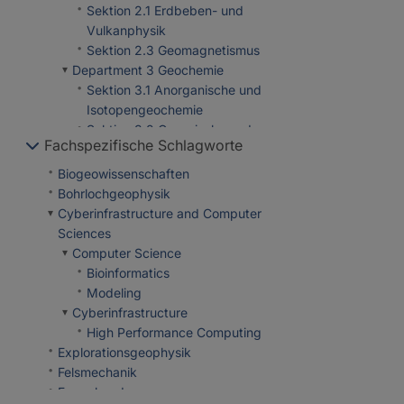
Sektion 2.1 Erdbeben- und
Vulkanphysik
Sektion 2.3 Geomagnetismus
Department 3 Geochemie
Sektion 3.1 Anorganische und
Isotopengeochemie
Sektion 3.2 Organische und
Fachspezifische Schlagworte
Erdoberflächengeochemie
Sektion 3.3 Geomikrobiologie
Biogeowissenschaften
Sektion 3.4
Bohrlochgeophysik
Fluidsystemmodellierung
Cyberinfrastructure and Computer
Sektion 3.5 Grenzflächen-
Sciences
Geochemie
Computer Science
Department 4 Geosysteme
Bioinformatics
Sektion 4.1 Dynamik der
Modeling
Lithosphäre
Cyberinfrastructure
Sektion 4.2 Geomechanik
High Performance Computing
und Wissenschaftliches
Explorationsgeophysik
Bohren
Felsmechanik
Sektion 4.3 Geoenergie
Fernerkundung