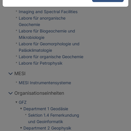
Ausgewählte Infrastrukturen
Imaging and Spectral Facilities
Labore für anorganische
Geochemie
Labore für Biogeochemie und
Mikrobiologie
Labore für Geomorphologie und
Paläoklimatologie
Labore für organische Geochemie
Labore für Petrophysik
MESI
MESI Instrumentensysteme
Organisationseinheiten
GFZ
Department 1 Geodäsie
Sektion 1.4 Fernerkundung
und Geoinformatik
Department 2 Geophysik