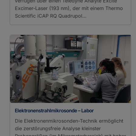
verfügen über einen Teledyne Analyte Excite
Analysis
Excimer-Laser (193 nm), der mit einem Thermo
Thermovaporization
X-Ray/Gamma Ray
Scientific iCAP RQ Quadrupol…
Detectors
Einkristall-
Röntgendiffraktometrie
Energy Dispersive
Analysis of X-Ray
Laue Verfahren
Wavelength Dispersive
X-Ray Spectroscopy
X-Ray Computed
Microtomography
X-Ray Powder
Diffraction
Sekundärionen-
Massenspektrometrie
Elektronenstrahlmikrosonde – Labor
Binocular Microscope
Die Elektronenmikrosonden-Technik ermöglicht
BSE and SE Imaging
die zerstörungsfreie Analyse kleinster
Community-bezogene
Schlagworte