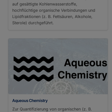
auf gesättigte Kohlenwasserstoffe,
Fluorometry
Incubation
hochflüchtige organische Verbindungen und
Next Generation
Lipidfraktionen (z. B. Fettsäuren, Alkohole,
Sequencing
Sterole) durchgeführt.
Polymerase Chain
Reaction
Quantitative Polymerase
Chain Reaction
Real-Time Polymerase
Chain Reaction
Chemical Meters/Analyzers
Carbon Analysis
Elemental Analysis
Gas Chromatography
Gas Chromatography
Flame Ionization
Detection
High Performance Liquid
Aqueous Chemistry
Chromatography
Ion Chromatography
Zur Quantifizierung von organischen (z. B.