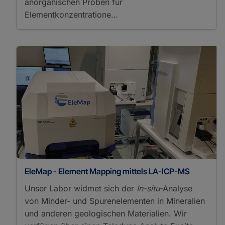
anorganischen Proben für
Optical Spectroscopy
Elementkonzentratione…
Pyrolysis Gas
Chromatography Mass
Spectrometry
Raman Spectroscopy
Thermal Ionization Mass
Spectrometry
X-Ray Fluorescence
Core Scanning
X-Ray Fluorescence
Spectroscopy
Thermoanalytical Methods
Differential Scanning
Calorimetry
Differential Thermal
EleMap - Element Mapping mittels LA-ICP-MS
Analysis
Pyrolysis
Unser Labor widmet sich der
In-situ
-Analyse
Thermal Desorption
von Minder- und Spurenelementen in Mineralien
Pyrolysis
und anderen geologischen Materialien. Wir
Thermogravimetric