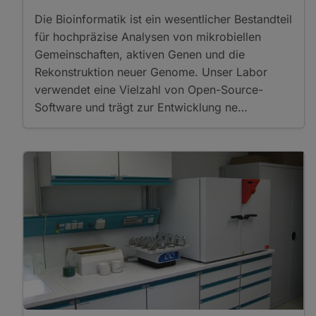
Measurement
Die Bioinformatik ist ein wesentlicher Bestandteil
Electron Diffraction
für hochpräzise Analysen von mikrobiellen
Electron Backscatter
Gemeinschaften, aktiven Genen und die
Diffraction
Rekonstruktion neuer Genome. Unser Labor
In-House Experimental
verwendet eine Vielzahl von Open-Source-
Setup
Software und trägt zur Entwicklung ne…
Acoustic Emission
Measurements
Analog Sandbox
Experiments
High-Temperature Creep
Tests
Shear Test
Triaxial Deformation and
Torsion Experiments
Ultrasonic Velocity
Measurements
Material Properties
Axial/Triaxial Test
Coercivity