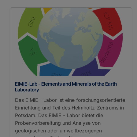
Inductively Coupled
Plasma Atomic Emission
Spectroscopy
Inductively Coupled
Plasma Mass
Spectrometry
Isotope Ratio Mass
Spectrometry
Laser Ablation
Inductively Coupled
Plasma Mass
Spectrometry
Mass Spectrometry
ElMiE-Lab - Elements and Minerals of the Earth
Matrix-Assisted Laser
Laboratory
Desorption/Ionization
Das ElMiE - Labor ist eine forschungsorientierte
Micro-X-Ray
Einrichtung und Teil des Helmholtz-Zentrums in
Fluorescence
Spectroscopy
Potsdam. Das ElMiE - Labor bietet die
Multicollector Inductively
Probenvorbereitung und Analyse von
Coupled Plasma Mass
geologischen oder umweltbezogenen
Spectrometry