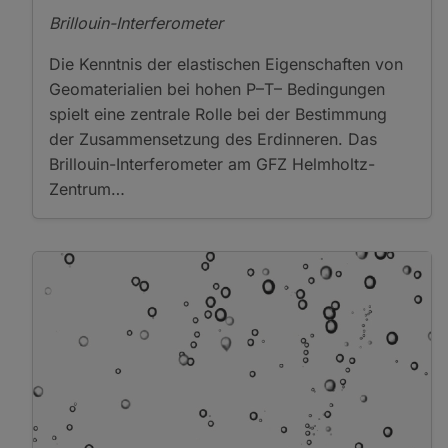
Zeta-Potential
Brillouin-Interferometer
Measurement
Other Laboratory
Die Kenntnis der elastischen Eigenschaften von
Instruments
Geomaterialien bei hohen P–T– Bedingungen
Particle Analysis
spielt eine zentrale Rolle bei der Bestimmung
Particle Size Analysis
Photon/Optical Detectors
der Zusammensetzung des Erdinneren. Das
Cathodoluminescence
Brillouin-Interferometer am GFZ Helmholtz-
Microscopy
Zentrum…
Confocal Laser Scanning
Microscopy
Distributed Dynamic
Strain Sensing
Distributed Strain
Sensing
Distributed Temperature
Sensing
Fluorescence
Microscopy
Focused Ion Beam
Scanning Electron