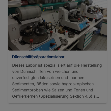
Sieving
Solid-Phase Extraction
Soxhlet-Extraktion
Sputtering
Spectrometers/Radiometers
Atmospheric Pressure
Chemical Ionization
Atmospheric Pressure
Photoionization
Brillouin Spectroscopy
Dünnschliffpräparationslabor
Cavity Ring Down
Spectroscopy
Dieses Labor ist spezialisiert auf die Herstellung
Electron Ionization
von Dünnschliffen von weichen und
Electrospray Ionization
unverfestigten lakustrinen und marinen
Elemental Analyzer
Sedimenten, Böden sowie hygroskopischen
Isotope Ratio Mass
Sedimentproben wie Salzen und Tonen und
Spectrometry
Gefrierkernen (Spezialisierung Sektion 4.6) s…
Fourier Transform
Infrared Spectroscopy
Fourier Transform Ion