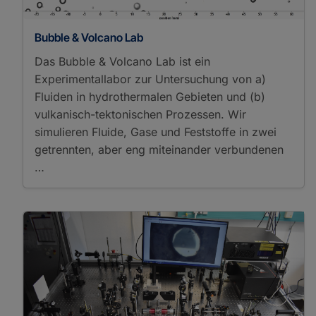
Microscopy
Laser Microdissection
Bubble & Volcano Lab
Liquid Phase
Transmission Electron
Das Bubble & Volcano Lab ist ein
Microscopy
Experimentallabor zur Untersuchung von a)
Microscopy
Fluiden in hydrothermalen Gebieten und (b)
Optical Microscopy
vulkanisch-tektonischen Prozessen. Wir
Photometry
simulieren Fluide, Gase und Feststoffe in zwei
Polarization Microscopy
getrennten, aber eng miteinander verbundenen
Reflected Light
…
Microscopy
Scanning Electron
Microscopy
Transmission Electron
Microscopy
Transmitted Light
Microscopy
UV-VIS
Spectrophotometry
UV-VIS-NIR