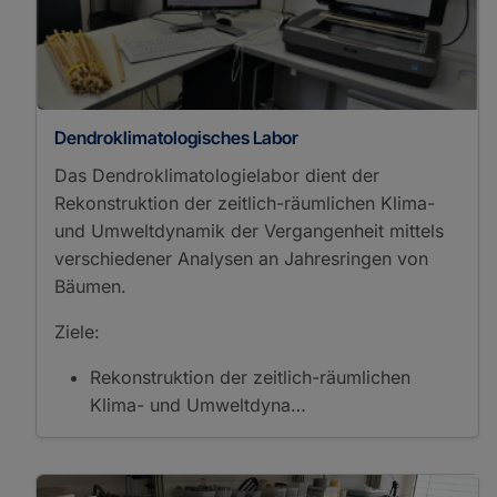
Fast Solvent Extraction
Filtration
Gel Documentation
Gel Electrophoresis
Grinding
Leaching
Dendroklimatologisches Labor
Magnetic Extraction
Das Dendroklimatologielabor dient der
Microtomy
Microwave Acid
Rekonstruktion der zeitlich-räumlichen Klima-
Digestion
und Umweltdynamik der Vergangenheit mittels
Milling
verschiedener Analysen an Jahresringen von
Mineral Separation
Bäumen.
Polishing
Preparation of Thin and
Ziele:
Polished Sections
Preparation Tephra
Rekonstruktion der zeitlich-räumlichen
Glass Shards
Klima- und Umweltdyna…
Schmelzaufschluss
Separation
Saturated/Unsaturated
Hydrocarbons