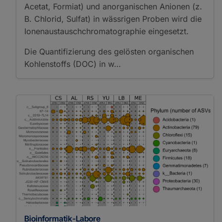
Liquid Chromatography
Acetat, Formiat) und anorganischen Anionen (z.
Liquid Chromatography
B. Chlorid, Sulfat) in wässrigen Proben wird die
Organic Carbon
Ionenaustauschchromatographie eingesetzt.
Detection
Medium Pressure Liquid
Die Quantifizierung des gelösten organischen
Chromatography
Kohlenstoffs (DOC) in w…
Pyrolysis Gas
Chromatography
Pyrolysis Gas
Chromatography Flame
Ionization Detection
Total Organic Carbon
Analysis
Electrochemical
Techniques
Electrical Conductivity
Measurement
Oxygen Concentration
Measurement
pH Measurement
Bioinformatik-Labore
Redox Potential