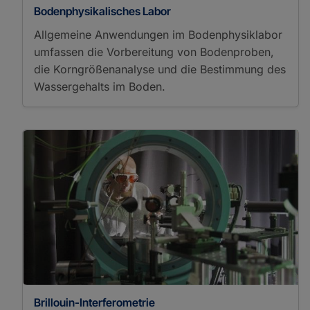
Curie Temperature
Bodenphysikalisches Labor
Analysis
Allgemeine Anwendungen im Bodenphysiklabor
Demagnetization
umfassen die Vorbereitung von Bodenproben,
Magnetic Hysteresis
die Korngrößenanalyse und die Bestimmung des
Analysis
Magnetic Susceptibility
Wassergehalts im Boden.
Magnetization
Mass-Specific Magnetic
Susceptibility
Permeability
Porosimetry
Pycnometry
Remanent Magnetization
Resistivity
Rheometry
Ring Shear Test
Surface Area Analysis
Thermal Conductivity
Measurement
Viscosimetry
Brillouin-Interferometrie