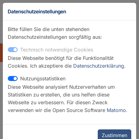
Datenschutzeinstellungen
Bitte füllen Sie die unten stehenden
Datenschutzeinstellungen sorgfältig aus:
GFZ-Startseite
Englisch
Technisch notwendige Cookies
ÜBERSICHT
Diese Webseite benötigt für die Funktionalität
Cookies. Ich akzeptiere die
Datenschutzerklärung
.
Nutzungsstatistiken
GONAF - Geophysikalisches
Diese Webseite analysiert Nutzerverhalten um
Observatorium an der
Statistiken zu erstellen, die uns helfen diese
Nordanatolischen
Webseite zu verbessern. Für diesen Zweck
verwenden wir die Open Source Software
Matomo
.
Verwerfungszone
Zustimmen