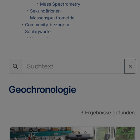
Mass Spectrometry
Sekundärionen-
Massenspektrometrie
Community-bezogene
Schlagworte
Spurenelementanalysen
Depth Profiling
Imaging
Isotopic Analysis
Noble Gas Analysis
Particle Search
³He and ²¹Ne Exposure Dating
Geochronologie
Mineralogie
3 Ergebnisse gefunden.