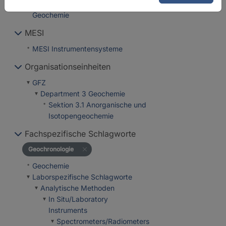
Labore für anorganische
Geochemie
MESI
MESI Instrumentensysteme
Organisationseinheiten
GFZ
Department 3 Geochemie
Sektion 3.1 Anorganische und
Isotopengeochemie
Fachspezifische Schlagworte
Geochronologie
Geochemie
Laborspezifische Schlagworte
Analytische Methoden
In Situ/Laboratory
Instruments
Spectrometers/Radiometers