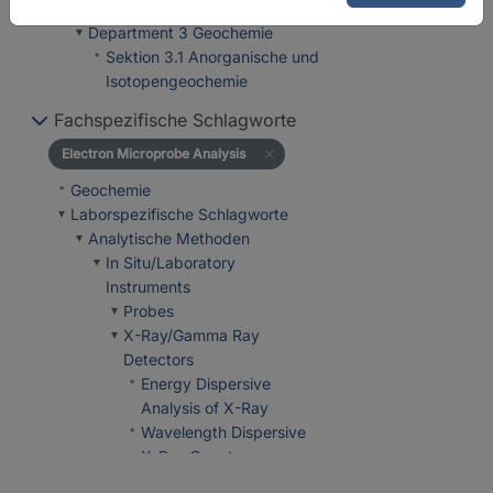
GFZ
Department 3 Geochemie
Sektion 3.1 Anorganische und
Isotopengeochemie
Fachspezifische Schlagworte
Electron Microprobe Analysis
Geochemie
Laborspezifische Schlagworte
Analytische Methoden
In Situ/Laboratory
Instruments
Probes
X-Ray/Gamma Ray
Detectors
Energy Dispersive
Analysis of X-Ray
Wavelength Dispersive
X-Ray Spectroscopy
BSE and SE Imaging