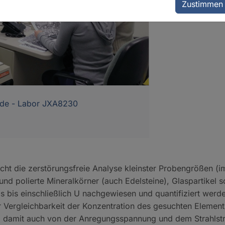
Zustimmen
Sektion 
nde - Labor JXA8230
ht die zerstörungsfreie Analyse kleinster Probengrößen (i
 und polierte Mineralkörner (auch Edelsteine), Glaspartike
s bis einschließlich U nachgewiesen und quantifiziert werd
 Vergleichbarkeit der Konzentration des gesuchten Elemen
nd damit auch von der Anregungsspannung und dem Strahlstr