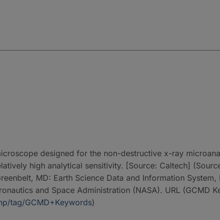
icroscope designed for the non-destructive x-ray microanalys
elatively high analytical sensitivity. [Source: Caltech] (So
eenbelt, MD: Earth Science Data and Information System, E
Aeronautics and Space Administration (NASA). URL (GCMD 
p.php/tag/GCMD+Keywords
)