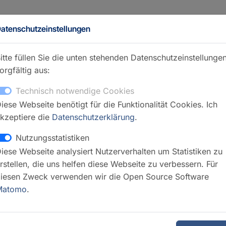
atenschutzeinstellungen
itte füllen Sie die unten stehenden Datenschutzeinstellunge
orgfältig aus:
Technisch notwendige Cookies
iese Webseite benötigt für die Funktionalität Cookies. Ich
nde – Labor
kzeptiere die
Datenschutzerklärung
.
Kontakt
Nutzungsstatistiken
iese Webseite analysiert Nutzerverhalten um Statistiken zu
Franzisk
rstellen, die uns helfen diese Webseite zu verbessern. Für
GFZ Webseite
iesen Zweck verwenden wir die Open Source Software
Matomo
.
GFZ Webs
GFZ Webs
Infrastrukturz