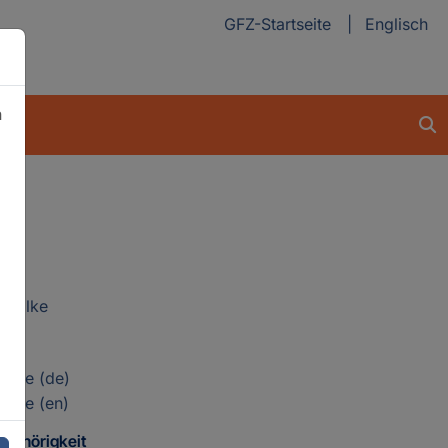
GFZ-Startseite
Englisch
n
a Wilke
n
eite (de)
eite (en)
ugehörigkeit