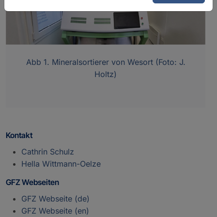
Abb 1. Mineralsortierer von Wesort (Foto: J.
Holtz)
Kontakt
Cathrin Schulz
Hella Wittmann-Oelze
GFZ Webseiten
GFZ Webseite (de)
GFZ Webseite (en)