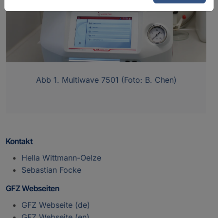
Abb 1. Multiwave 7501 (Foto: B. Chen)
Kontakt
Hella Wittmann-Oelze
Sebastian Focke
GFZ Webseiten
GFZ Webseite (de)
GFZ Webseite (en)