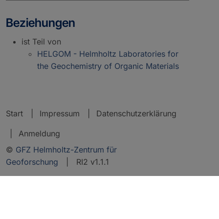
Beziehungen
ist Teil von
HELGOM - Helmholtz Laboratories for
the Geochemistry of Organic Materials
Start
Impressum
Datenschutzerklärung
Anmeldung
©
GFZ Helmholtz-Zentrum für
Geoforschung
| RI2 v1.1.1