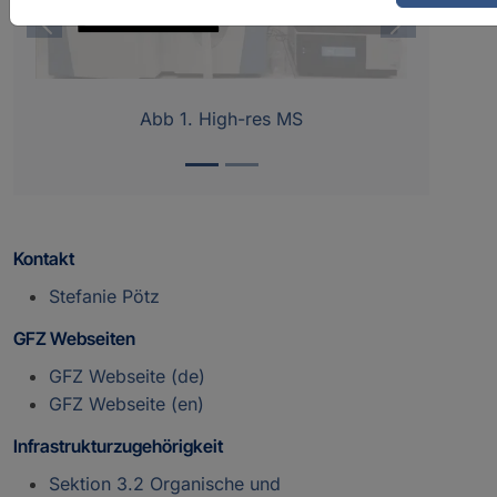
Vorheriges
Nächstes
Abb 1. High-res MS
Kontakt
Stefanie Pötz
GFZ Webseiten
GFZ Webseite (de)
GFZ Webseite (en)
Infrastrukturzugehörigkeit
Sektion 3.2 Organische und