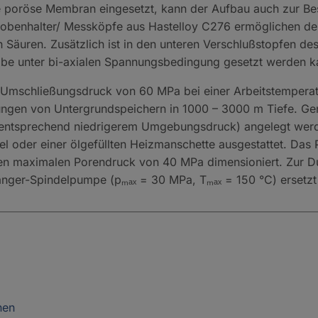
e poröse Membran eingesetzt, kann der Aufbau auch zur B
robenhalter/ Messköpfe aus Hastelloy C276 ermöglichen den
Säuren. Zusätzlich ist in den unteren Verschlußstopfen de
robe unter bi-axialen Spannungsbedingung gesetzt werden k
n Umschließungsdruck von 60 MPa bei einer Arbeitstempera
gungen von Untergrundspeichern in 1000 – 3000 m Tiefe. Ge
 entsprechend niedrigerem Umgebungsdruck) angelegt werd
l oder einer ölgefüllten Heizmanschette ausgestattet. Das 
nen maximalen Porendruck von 40 MPa dimensioniert. Zur D
änger-Spindelpumpe (pₘₐₓ = 30 MPa, Tₘₐₓ = 150 °C) ersetz
nen