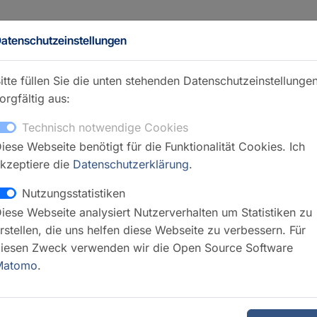
atenschutzeinstellungen
itte füllen Sie die unten stehenden Datenschutzeinstellunge
orgfältig aus:
Technisch notwendige Cookies
iese Webseite benötigt für die Funktionalität Cookies. Ich
le Petrophysik - SEPP
kzeptiere die
Datenschutzerklärung
.
Kontakt
Nutzungsstatistiken
iese Webseite analysiert Nutzerverhalten um Statistiken zu
Erik Spa
rstellen, die uns helfen diese Webseite zu verbessern. Für
Juliane
iesen Zweck verwenden wir die Open Source Software
GFZ Webseite
Matomo
.
GFZ Webs
GFZ Webs