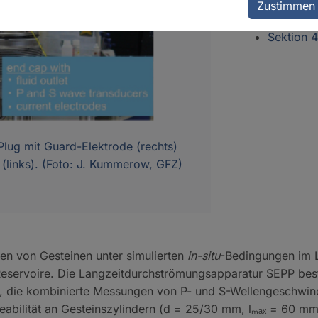
Zustimmen
Infrastrukturz
Sektion 
lug mit Guard-Elektrode (rechts)
(links). (Foto: J. Kummerow, GFZ)
en von Gesteinen unter simulierten
in-situ
-Bedingungen im L
 Reservoire. Die Langzeitdurchströmungsapparatur SEPP bes
die kombinierte Messungen von P- und S-Wellengeschwindig
abilität an Gesteinszylindern (d = 25/30 mm, lₘₐₓ = 60 m