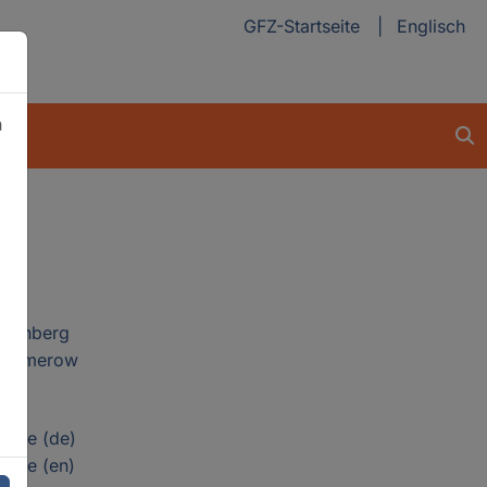
GFZ-Startseite
Englisch
n
ngenberg
 Kummerow
n
eite (de)
eite (en)