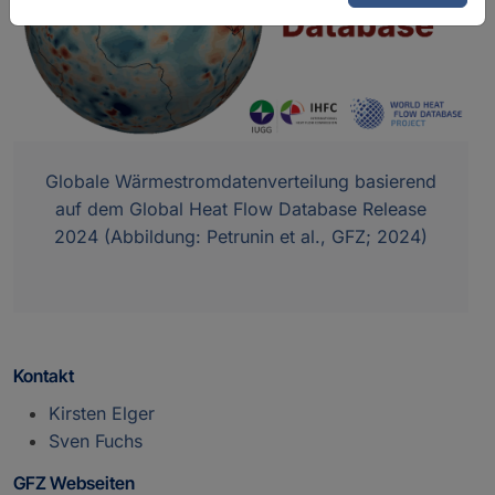
Globale Wärmestromdatenverteilung basierend
auf dem Global Heat Flow Database Release
2024 (Abbildung: Petrunin et al., GFZ; 2024)
Kontakt
Kirsten Elger
Sven Fuchs
GFZ Webseiten