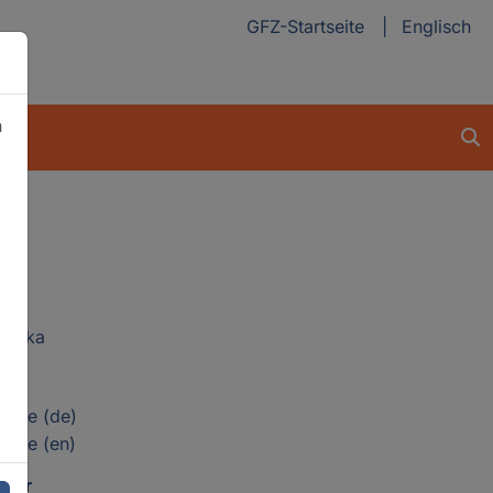
GFZ-Startseite
Englisch
n
atzka
n
eite (de)
eite (en)
über