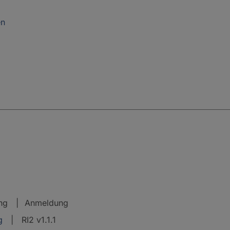
en
ng
Anmeldung
g
| RI2 v1.1.1