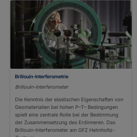
X-Ray/Gamma Ray
Detectors
Einkristall-
Röntgendiffraktometrie
Laue Verfahren
X-Ray Powder
Diffraction
Geo.X Joint Lab
Multi-Anvil Module
Piston Cylinder Apparatus
Piston Cylinder Module
Mineralogie
Brillouin-Interferometrie
Petrologie
Brillouin-Interferometer
Physikalische Eigenschaften von
Gesteinen
Die Kenntnis der elastischen Eigenschaften von
Geomaterialien bei hohen P–T– Bedingungen
spielt eine zentrale Rolle bei der Bestimmung
der Zusammensetzung des Erdinneren. Das
Brillouin-Interferometer am GFZ Helmholtz-