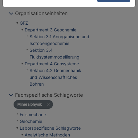
Labore für Petrophysik
Organisationseinheiten
GFZ
Department 3 Geochemie
Sektion 3.1 Anorganische und
Isotopengeochemie
Sektion 3.4
Fluidsystemmodellierung
Department 4 Geosysteme
Sektion 4.2 Geomechanik
und Wissenschaftliches
Bohren
Fachspezifische Schlagworte
Mineralphysik
Felsmechanik
Geochemie
Laborspezifische Schlagworte
Analytische Methoden