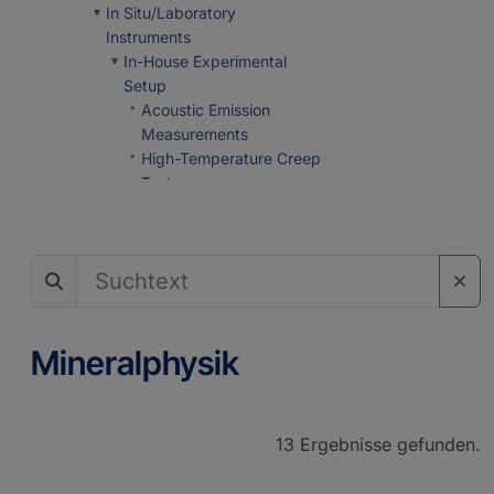
In Situ/Laboratory
Instruments
In-House Experimental
Setup
Acoustic Emission
Measurements
High-Temperature Creep
Tests
Triaxial Deformation and
Torsion Experiments
Ultrasonic Velocity
Measurements
Reactors
Mineral Synthesis
Mineralphysik
Spectrometers/Radiometers
Brillouin Spectroscopy
Fourier Transform
Infrared Spectroscopy
13 Ergebnisse gefunden.
Optical Spectroscopy
Raman Spectroscopy