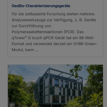
Spectrophotometry
GeoBio-Charakterisierungsgeräte
Sample Preparation
Drying
Für die zellbasierte Forschung stehen mehrere
Electrophoresis
Analysewerkzeuge zur Verfügung, z. B. Geräte
Evaporating
zur Durchführung von
Gel Documentation
Polymerasekettenreaktionen (PCR). Das
Gel Electrophoresis
qTower³ G touch qPCR-Gerät hat ein 96-Well-
Solid-Phase Extraction
Format und verwendet derzeit ein SYBR-Green-
Spectrometers/Radiometers
Modul, kann …
Cavity Ring Down
Spectroscopy
Fourier Transform
Infrared Spectroscopy
Gas Chromatography
Isotope Ratio Mass
Spectrometry
Thermoanalytical Methods
Differential Scanning
Calorimetry
Differential Thermal