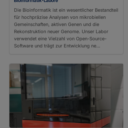
Bioinformatik-Labore
Chemical Meters/Analyzers
Die Bioinformatik ist ein wesentlicher Bestandteil
Gas Chromatography
für hochpräzise Analysen von mikrobiellen
Ion Chromatography
Gemeinschaften, aktiven Genen und die
Total Organic Carbon
Analysis
Rekonstruktion neuer Genome. Unser Labor
Material Properties
verwendet eine Vielzahl von Open-Source-
Surface Area Analysis
Software und trägt zur Entwicklung ne…
Zeta-Potential
Measurement
Other Laboratory
Instruments
Particle Analysis
Photon/Optical Detectors
Fluorescence
Microscopy
Microscopy
Optical Microscopy
Photometry
Polarization Microscopy
UV-VIS