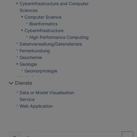
Cyberinfrastructure and Computer
Sciences
Computer Science
Bioinformatics
Cyberinfrastructure
High Performance Computing
Datenverwaltung/Datendienste
Fernerkundung
Geochemie
Geologie
Geomorphologie
Hydrologie
Dienste
Interdisciplinary
Biology/Ecosystems Science
Data or Model Visualisation
Biogeochemie
Service
Biology
Web Application
Geomicrobiology
Microbial Studies
Microbiology
Laborspezifische Schlagworte