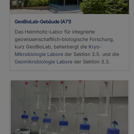
Analysis
Thermogravimetric
Analysis
X-Ray/Gamma Ray
GeoBioLab-Gebäude (A71)
Detectors
Das Helmholtz-Labor für integrierte
X-Ray Powder
geowissenschaftlich-biologische Forschung,
Diffraction
kurz GeoBioLab, beherbergt die
Kryo-
Kryo-Mikrobiologie
Kultivierung
Mikrobiologie Labore
der Sektion 3.5. und die
Mikrokosmos
Geomikrobiologie Labore
der Sektion 3.3.
Omics
Radioisotope Tracer Study
Mineralogie
Paläogeowissenschaften
Paläoklima
Sedimentologie