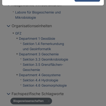
Ausgewählte Infrastrukturen
Labore für Biogeochemie und
Mikrobiologie
Organisationseinheiten
GFZ
Department 1 Geodäsie
Sektion 1.4 Fernerkundung
und Geoinformatik
Department 3 Geochemie
Sektion 3.3 Geomikrobiologie
Sektion 3.5 Grenzflächen-
Geochemie
Department 4 Geosysteme
Sektion 4.4 Hydrologie
Sektion 4.6 Geomorphologie
Fachspezifische Schlagworte
Biogeowissenschaften