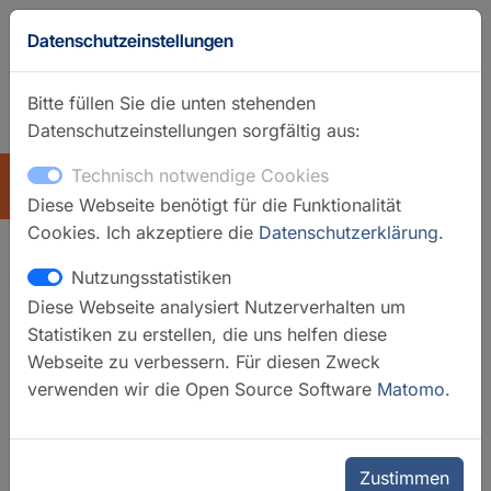
Datenschutzeinstellungen
Bitte füllen Sie die unten stehenden
Datenschutzeinstellungen sorgfältig aus:
GFZ-Startseite
Englisch
Technisch notwendige Cookies
ÜBERSICHT
Diese Webseite benötigt für die Funktionalität
Cookies. Ich akzeptiere die
Datenschutzerklärung
.
Nutzungsstatistiken
OSG ICDP | Operational
Diese Webseite analysiert Nutzerverhalten um
Support Group des
Statistiken zu erstellen, die uns helfen diese
Internationalen Kontinentalen
Webseite zu verbessern. Für diesen Zweck
verwenden wir die Open Source Software
Matomo
.
Wissenschaftlichen
Bohrprogramms
Zustimmen